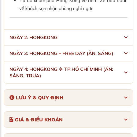
Tự do khám phá Hồng Kông về đêm. Xe đưa đoàn
về khách sạn nhận phòng nghỉ ngơi
.
NGÀY 2: HONGKONG
NGÀY 3: HONGKONG – FREE DAY (ĂN: SÁNG)
NGÀY 4: HONGKONG ✈ TP.HỒ CHÍ MINH (ĂN:
SÁNG, TRƯA)
LƯU Ý & QUY ĐỊNH
GIÁ & ĐIỀU KHOẢN