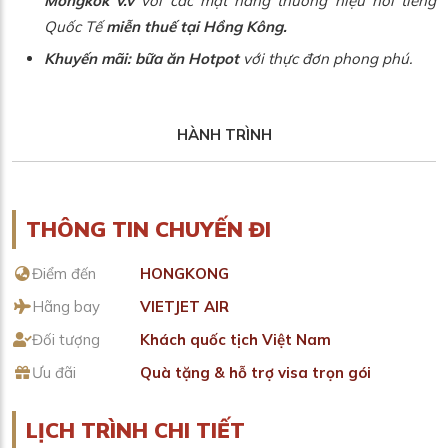
Mongkok v.v
với các mặt hàng thương hiệu nổi tiếng
Quốc Tế
miễn thuế tại Hồng Kông.
Khuyến mãi: bữa ăn
Hotpot
với thực đơn phong phú.
HÀNH TRÌNH
THÔNG TIN CHUYẾN ĐI
Điểm đến
HONGKONG
Hãng bay
VIETJET AIR
Đối tượng
Khách quốc tịch Việt Nam
Ưu đãi
Quà tặng & hỗ trợ visa trọn gói
LỊCH TRÌNH CHI TIẾT