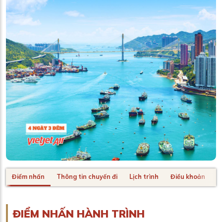
Điểm nhấn
Thông tin chuyến đi
Lịch trình
Điều khoản
H
ĐIỂM NHẤN HÀNH TRÌNH