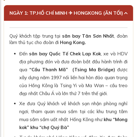
NGÀY 1: TP.HỒ CHÍ MINH ✈ HONGKONG (ĂN TỐI)
Quý khách tập trung tại
sân bay Tân Sơn Nhất
, đoàn
làm thủ tục cho đoàn đi
Hong Kong.
Đến
sân bay Quốc Tế Chek Lap Kok
, xe và HDV
địa phương đón và đưa đoàn bắt đầu hành trình đi
qua
“Cầu Thanh Mã” (Tsing Ma Bridge)
được
xây dựng năm 1997 nối liền hai hòn đảo quan trọng
của Hồng Kông là Tsing Yi và Ma Wan – cầu treo
đẹp nhất Châu Á và lớn thứ 7 trên thế giới.
Xe đưa Quý khách về khách sạn nhận phòng nghỉ
ngơi, tham quan mua sắm tại các khu trung tâm
mua sắm sầm uất nhất Hồng Kông như
khu “Mong
kok” khu “chợ Quý Bà”