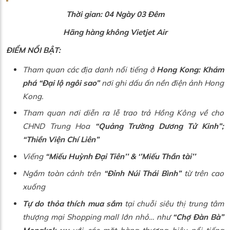
Thời gian: 04 Ngày 03 Đêm
Hãng hàng không
Vietjet Air
ĐIỂM NỔI BẬT:
Tham quan các địa danh nổi tiếng ở
Hong Kong: Khám
phá “Đại lộ ngôi sao”
nơi ghi dấu ấn nền điện ảnh Hong
Kong.
Tham quan nơi diễn ra lễ trao trả Hồng Kông về cho
CHND Trung Hoa
“Quảng Trường Dương Tử Kinh”;
“Thiền Viện Chí Liên”
Viếng
“Miếu Huỳnh Đại Tiên’’ & ‘’Miếu Thần tài’’
Ngắm toàn cảnh trên
“Đỉnh Núi Thái Bình”
từ trên cao
xuống
Tự do thỏa thích mua sắm
tại chuỗi siêu thị trung tâm
thượng mại Shopping mall lớn nhỏ… như
“Chợ Đàn Bà”