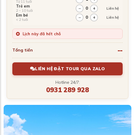
Từ 11 tuổi
Trẻ em
−
0
+
Liên hệ
2 – 10 tuổi
Em bé
−
0
+
Liên hệ
< 2 tuổi
Lịch này đã hết chỗ
--
Tổng tiền
LIÊN HỆ ĐẶT TOUR QUA ZALO
Hotline 24/7:
0931 289 928