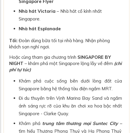
Singapore Flyer
Nhà hát Victoria
– Nhà hát cổ kính nhất
Singapore.
Nhà hát Esplanade
Tối:
Đoàn dùng bữa tối tại
nhà hàng.
Nhận phòng
khách sạn nghỉ ngơi.
Hoặc cùng tham gia chương trình
SINGAPORE BY
NIGHT
– khám phá một Singapore lộng lẫy về đêm
(chi
phí tự túc)
Khám phá cuộc sống bên dưới lòng đất của
Singapore bằng hệ thống tàu điện ngầm MRT.
Đi du thuyền trên Vịnh Marina Bay Sand và ngắm
ánh sáng rực rỡ của khu ăn chơi xa hoa bậc nhất
Singapore - Clarke Quay.
Khám phá
trung tâm thương mại Suntec City –
tìm hiểu Thượng Phong Thuỷ và Hạ Phong Thuỷ