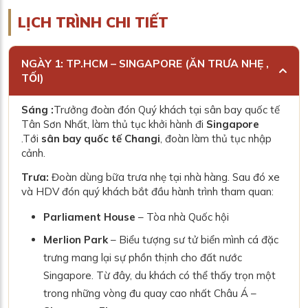
LỊCH TRÌNH CHI TIẾT
NGÀY 1: TP.HCM – SINGAPORE (ĂN TRƯA NHẸ ,
TỐI)
Sáng :
Trưởng đoàn đón Quý khách tại sân bay quốc tế
Tân Sơn Nhất, làm thủ tục khởi hành đi
Singapore
.
Tới
sân bay quốc tế
Changi
, đoàn làm thủ tục nhập
cảnh.
Trưa:
Đoàn dùng bữa trưa nhẹ tại nhà hàng. Sau đó xe
và HDV đón quý khách bắt đầu hành trình tham quan:
Parliament House
– Tòa nhà Quốc hội
Merlion Park
– Biểu tượng sư tử biển mình cá đặc
trưng mang lại sự phồn thịnh cho đất nước
Singapore. Từ đây, du khách có thể thấy trọn một
trong những vòng đu quay cao nhất Châu Á –