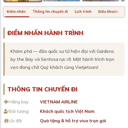
Điểm nhấn
Thông tin chuyến đi
Lịch trình
Điều khoản
H
ĐIỂM NHẤN HÀNH TRÌNH
Khám phá — đảo quốc sư tử hiện đại với Gardens
by the Bay và Sentosa rực rỡ. Một hành trình trọn
vẹn đang chờ Quý khách cùng Vietjetours!
THÔNG TIN CHUYẾN ĐI
Hãng bay
VIETNAM AIRLINE
Đối tượng
Khách quốc tịch Việt Nam
Ưu đãi
Quà tặng & hỗ trợ visa trọn gói