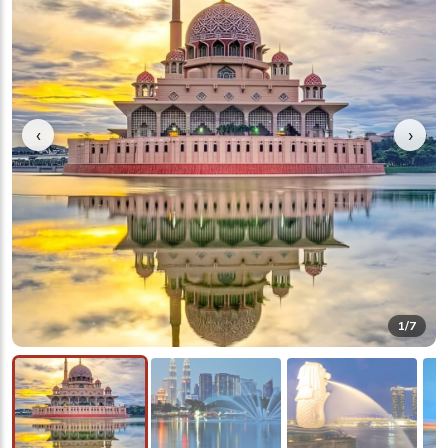
‹
›
1
/7