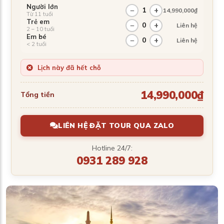
Người lớn
−
1
+
14,990,000₫
Từ 11 tuổi
Trẻ em
−
0
+
Liên hệ
2 – 10 tuổi
Em bé
−
0
+
Liên hệ
< 2 tuổi
Lịch này đã hết chỗ
14,990,000₫
Tổng tiền
LIÊN HỆ ĐẶT TOUR QUA ZALO
Hotline 24/7:
0931 289 928