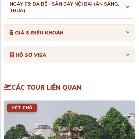
NGÀY 05: BA BỂ - SÂN BAY NỘI BÀI (ĂN SÁNG,
TRƯA)
GIÁ & ĐIỀU KHOẢN
HỒ SƠ VISA
CÁC TOUR LIÊN QUAN
HẾT CHỖ