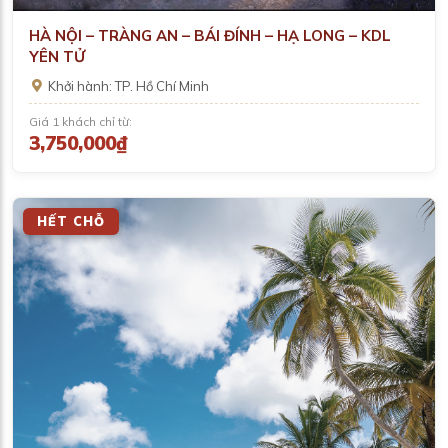
HÀ NỘI – TRÀNG AN – BÁI ĐÍNH – HẠ LONG – KDL
YÊN TỬ
Khởi hành: TP. Hồ Chí Minh
Giá 1 khách chỉ từ:
3,750,000₫
HẾT CHỖ