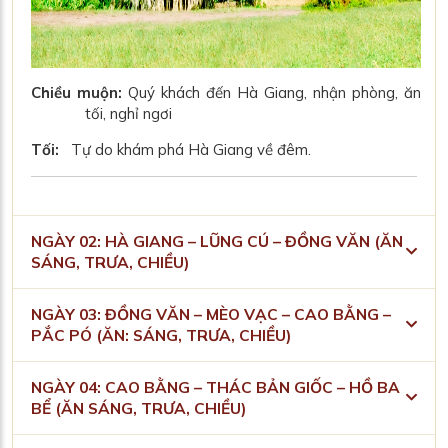
Chiều muộn:
Quý khách đến Hà Giang, nhận phòng, ăn
tối, nghỉ ngơi
Tối:
Tự do khám phá Hà Giang về đêm.
NGÀY 02: HÀ GIANG – LŨNG CÚ – ĐỒNG VĂN (ĂN
SÁNG, TRƯA, CHIỀU)
NGÀY 03: ĐỒNG VĂN – MÈO VẠC – CAO BẰNG –
PẮC PÓ (ĂN: SÁNG, TRƯA, CHIỀU)
NGÀY 04: CAO BẰNG – THÁC BẢN GIỐC – HỒ BA
BỂ (ĂN SÁNG, TRƯA, CHIỀU)