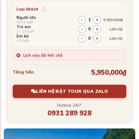
ⓘ
Loại khách
Người lớn
−
1
+
5,950,000₫
Từ 11 tuổi
Trẻ em
−
0
+
Liên hệ
2 – 10 tuổi
Em bé
−
0
+
Liên hệ
< 2 tuổi
Lịch này đã hết chỗ
5,950,000₫
Tổng tiền
LIÊN HỆ ĐẶT TOUR QUA ZALO
Hotline 24/7:
0931 289 928