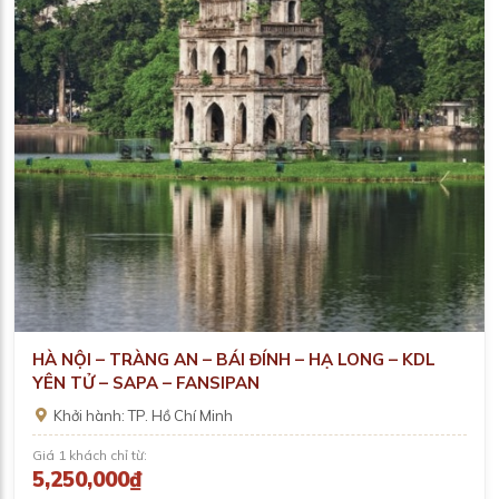
HÀ NỘI – TRÀNG AN – BÁI ĐÍNH – HẠ LONG – KDL
YÊN TỬ – SAPA – FANSIPAN
Khởi hành: TP. Hồ Chí Minh
Giá 1 khách chỉ từ:
5,250,000₫