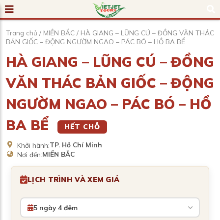
Trang chủ
/
MIỀN BẮC
/
HÀ GIANG – LŨNG CÚ – ĐỒNG VĂN THÁC
BẢN GIỐC – ĐỘNG NGƯỜM NGAO – PÁC BÓ – HỒ BA BỂ
HÀ GIANG – LŨNG CÚ – ĐỒNG
VĂN THÁC BẢN GIỐC – ĐỘNG
NGƯỜM NGAO – PÁC BÓ – HỒ
BA BỂ
HẾT CHỖ
TP. Hồ Chí Minh
Khởi hành:
MIỀN BẮC
Nơi đến:
LỊCH TRÌNH VÀ XEM GIÁ
5 ngày 4 đêm