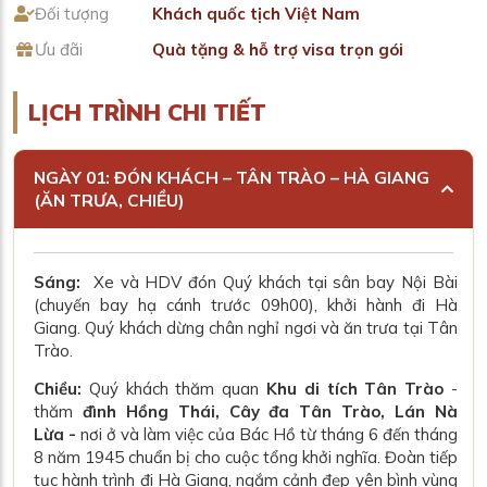
Đối tượng
Khách quốc tịch Việt Nam
Ưu đãi
Quà tặng & hỗ trợ visa trọn gói
LỊCH TRÌNH CHI TIẾT
NGÀY 01: ĐÓN KHÁCH – TÂN TRÀO – HÀ GIANG
(ĂN TRƯA, CHIỀU)
Sáng:
Xe và HDV đón Quý khách tại sân bay Nội Bài
(
chuyến bay hạ cánh trước 09h00
), khởi hành đi Hà
Giang. Quý khách dừng chân nghỉ ngơi và ăn trưa tại Tân
Trào.
Chiều:
Quý khách thăm quan
Khu di tích Tân Trào
-
thăm
đình Hồng Thái, Cây đa Tân Trào, Lán Nà
Lừa
-
nơi ở và làm việc của Bác Hồ từ tháng 6 đến tháng
8 năm 1945 chuẩn bị cho cuộc tổng khởi nghĩa. Đoàn tiếp
tục hành trình đi Hà Giang, ngắm cảnh đẹp yên bình vùng