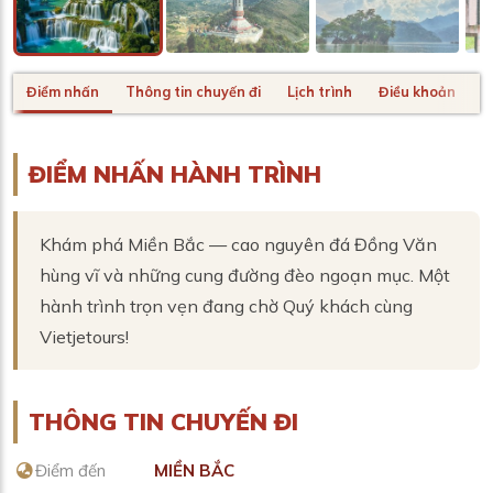
Điểm nhấn
Thông tin chuyến đi
Lịch trình
Điều khoản
H
ĐIỂM NHẤN HÀNH TRÌNH
Khám phá Miền Bắc — cao nguyên đá Đồng Văn
hùng vĩ và những cung đường đèo ngoạn mục. Một
hành trình trọn vẹn đang chờ Quý khách cùng
Vietjetours!
THÔNG TIN CHUYẾN ĐI
Điểm đến
MIỀN BẮC