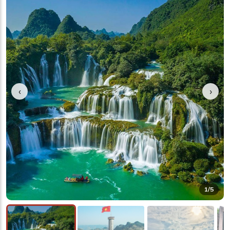
‹
›
1
/5