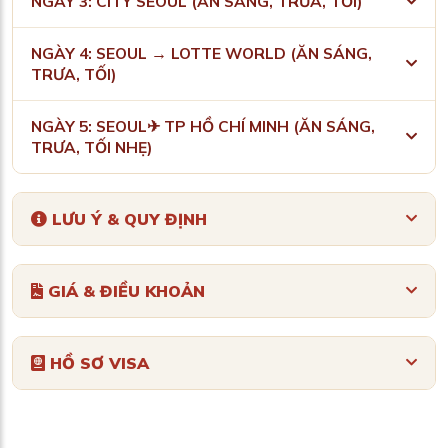
NGÀY 3: CITY SEOUL (ĂN SÁNG, TRƯA, TỐI)
NGÀY 4: SEOUL → LOTTE WORLD (ĂN SÁNG,
TRƯA, TỐI)
NGÀY 5: SEOUL✈ TP HỒ CHÍ MINH (ĂN SÁNG,
TRƯA, TỐI NHẸ)
LƯU Ý & QUY ĐỊNH
GIÁ & ĐIỀU KHOẢN
HỒ SƠ VISA