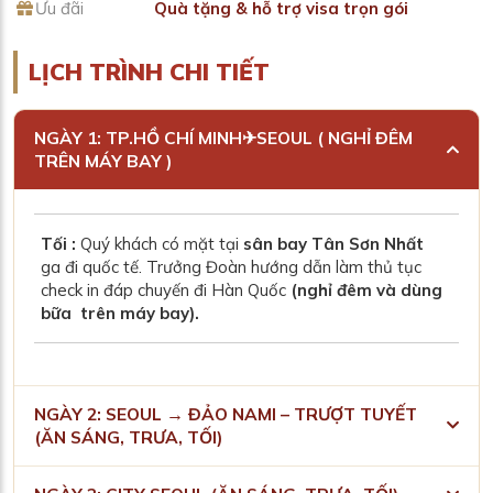
Ưu đãi
Quà tặng & hỗ trợ visa trọn gói
LỊCH TRÌNH CHI TIẾT
NGÀY 1: TP.HỒ CHÍ MINH✈SEOUL ( NGHỈ ĐÊM
TRÊN MÁY BAY )
Tối :
Quý khách có mặt tại
sân bay Tân Sơn Nhất
ga đi quốc tế. Trưởng Đoàn hướng dẫn làm thủ tục
check in đáp chuyến đi Hàn Quốc
(nghỉ đêm và dùng
bữa trên máy bay).
NGÀY 2: SEOUL → ĐẢO NAMI – TRƯỢT TUYẾT
(ĂN SÁNG, TRƯA, TỐI)