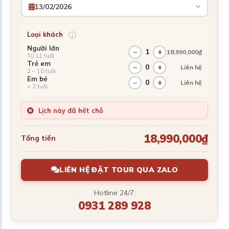
13/02/2026
ⓘ
Loại khách
Người lớn
−
1
+
18,990,000₫
Từ 11 tuổi
Trẻ em
−
0
+
Liên hệ
2 – 10 tuổi
Em bé
−
0
+
Liên hệ
< 2 tuổi
Lịch này đã hết chỗ
18,990,000₫
Tổng tiền
LIÊN HỆ ĐẶT TOUR QUA ZALO
Hotline 24/7:
0931 289 928