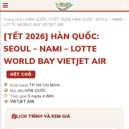
Trang chủ
/
HÀN QUỐC
/
[TẾT 2026] HÀN QUỐC: SEOUL – NAMI –
LOTTE WORLD BAY VIETJET AIR
[TẾT 2026] HÀN QUỐC:
SEOUL – NAMI – LOTTE
WORLD BAY VIETJET AIR
HẾT CHỖ
TP. Hồ Chí Minh
Khởi hành:
HÀN QUỐC
Nơi đến:
5 ngày 4 đêm
Thời gian:
VIETJET AIR
LỊCH TRÌNH VÀ XEM GIÁ