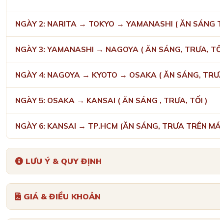
NGÀY 2: NARITA → TOKYO → YAMANASHI ( ĂN SÁNG T
NGÀY 3: YAMANASHI → NAGOYA ( ĂN SÁNG, TRƯA, TỐ
NGÀY 4: NAGOYA → KYOTO → OSAKA ( ĂN SÁNG, TRƯA
NGÀY 5: OSAKA → KANSAI ( ĂN SÁNG , TRƯA, TỐI )
NGÀY 6: KANSAI → TP.HCM (ĂN SÁNG, TRƯA TRÊN MÁ
LƯU Ý & QUY ĐỊNH
GIÁ & ĐIỀU KHOẢN