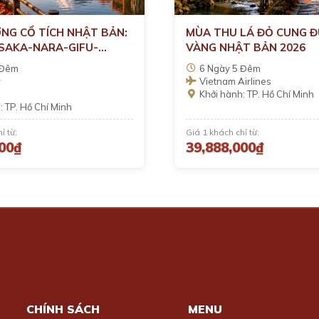
NG CỔ TÍCH NHẬT BẢN:
MÙA THU LÁ ĐỎ CUNG 
SAKA-NARA-GIFU-
VÀNG NHẬT BẢN 2026
WA GO-NAGANO-
 Đêm
6 Ngày 5 Đêm
I-TOKYO-NARITA
r
Vietnam Airlines
Khởi hành: TP. Hồ Chí Minh
: TP. Hồ Chí Minh
ỉ từ:
Giá 1 khách chỉ từ:
000₫
39,888,000₫
CHÍNH SÁCH
MENU