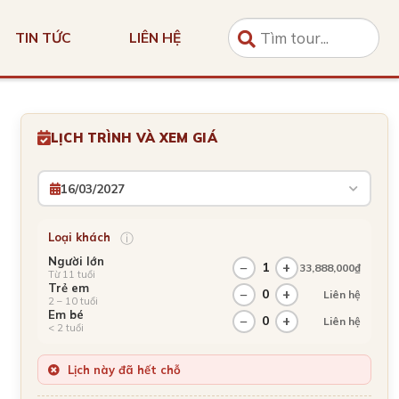
TIN TỨC
LIÊN HỆ
LỊCH TRÌNH VÀ XEM GIÁ
16/03/2027
ⓘ
Loại khách
Người lớn
−
1
+
33,888,000₫
Từ 11 tuổi
Trẻ em
−
0
+
Liên hệ
2 – 10 tuổi
Em bé
−
0
+
Liên hệ
< 2 tuổi
Lịch này đã hết chỗ