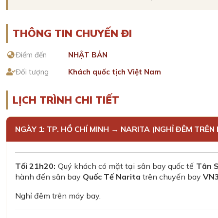
THÔNG TIN CHUYẾN ĐI
Điểm đến
NHẬT BẢN
Đối tượng
Khách quốc tịch Việt Nam
LỊCH TRÌNH CHI TIẾT
NGÀY 1: TP. HỒ CHÍ MINH → NARITA (NGHỈ ĐÊM TRÊN
Tối 21h20:
Quý khách có mặt tại sân bay quốc tế
Tân 
hành đến sân bay
Quốc Tế Narita
trên chuyến bay
VN3
Nghỉ đêm trên máy bay.