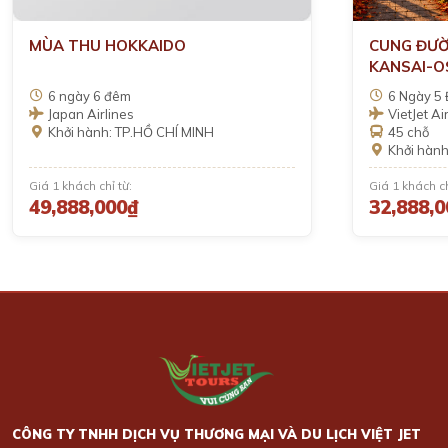
MÙA THU HOKKAIDO
CUNG ĐƯỜ
KANSAI-O
SHIRAKA
6 ngày 6 đêm
6 Ngày 5
YAMANASH
Japan Airlines
VietJet Ai
Khởi hành: TP.HỒ CHÍ MINH
45 chỗ
Khởi hành
Giá 1 khách chỉ từ:
Giá 1 khách ch
49,888,000₫
32,888,
CÔNG TY TNHH DỊCH VỤ THƯƠNG MẠI VÀ DU LỊCH VIỆT JET